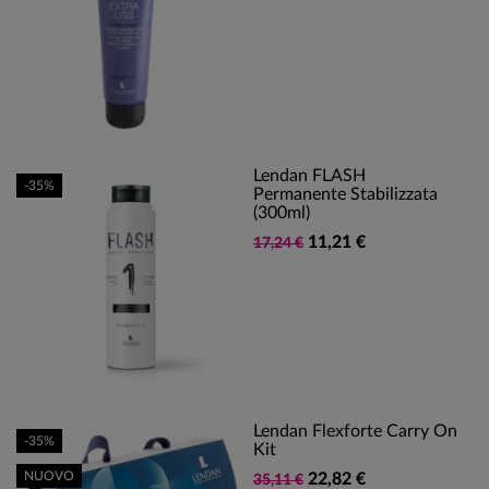
Lendan FLASH
-35%
Permanente Stabilizzata
(300ml)
11,21 €
17,24 €
Lendan Flexforte Carry On
-35%
Kit
NUOVO
22,82 €
35,11 €