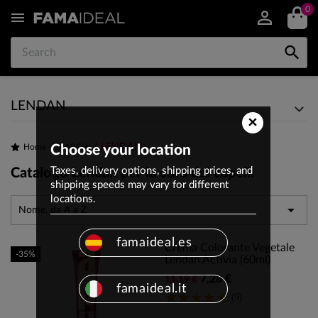
0


LENDAN
×
LENDAN
Home
Choose your location
MARCHI
Taxes, delivery options, shipping prices, and
Catalogo Lendan per la cura dei capelli
shipping speeds may vary for different
locations.

Nome, da A a Z
famaideal.es
Crema Colorante Vegetale
-35%
Lendan Activia (60ml)
7,28 €
11,19 €
famaideal.it
(9)