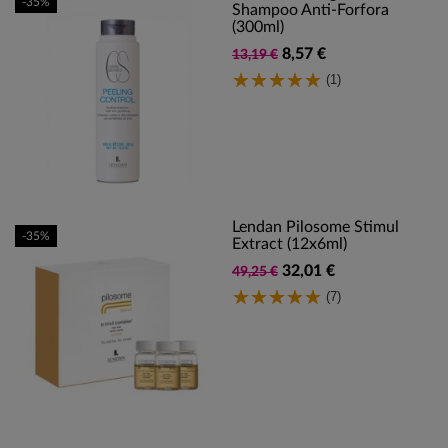
-35%
Shampoo Anti-Forfora
(300ml)
8,57 €
13,19 €
(1)
Lendan Pilosome Stimul
-35%
Extract (12x6ml)
32,01 €
49,25 €
(7)