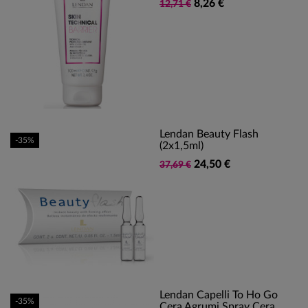
8,26 €
12,71 €
Lendan Beauty Flash
-35%
(2x1,5ml)
24,50 €
37,69 €
Lendan Capelli To Ho Go
-35%
Cera Agrumi Spray Cera