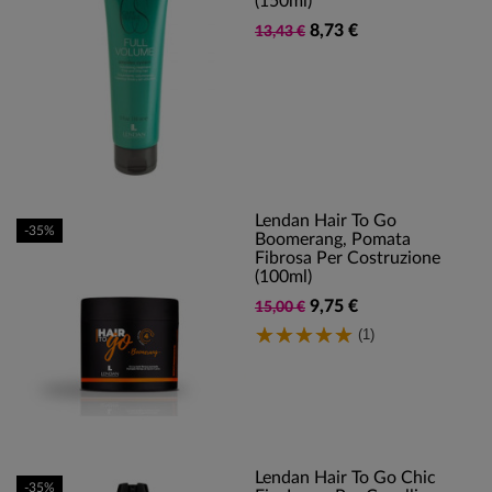
(150ml)
8,73 €
13,43 €
Lendan Hair To Go
-35%
Boomerang, Pomata
Fibrosa Per Costruzione
(100ml)
9,75 €
15,00 €
(1)
Lendan Hair To Go Chic
-35%