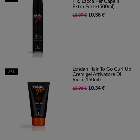
Fix, Lacca Per Capelli
Extra Forte (500ml)
10,38 €
15,97 €
Lendan Hair To Go Curl Up
-35%
Cremigel Attivatore Di
Ricci (150ml)
10,34 €
15,91 €