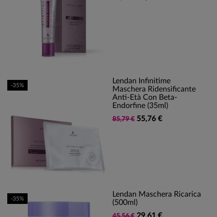
Lendan Infinitime
-35%
Maschera Ridensificante
Anti-Età Con Beta-
Endorfine (35ml)
55,76 €
85,79 €
Lendan Maschera Ricarica
-35%
(500ml)
29,61 €
45,56 €