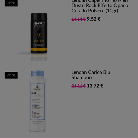
Lendan Capelli To Ho Men
-35%
Dustn Rock Effetto Opaco
Cera In Polvere (10gr)
9,52 €
14,64 €
Lendan Carica Blu
-35%
Shampoo
13,72 €
21,11 €