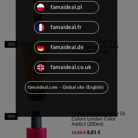
famaideal.pl
famaideal.fr
Crema Idro-Nutritiva
-35%
Intensiva Lendan Rich
famaideal.de
Nutrition (150ml)
8,73 €
13,43 €
famaideal.co.uk
famaideal.com - Global site (English)
Crema Intensificatrice Di
-35%
Colore Lendan Color
Addict (200ml)
8,81 €
13,55 €