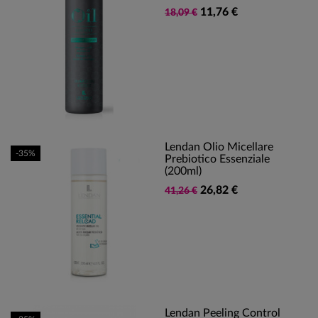
11,76 €
18,09 €
Lendan Olio Micellare
-35%
Prebiotico Essenziale
(200ml)
26,82 €
41,26 €
Lendan Peeling Control