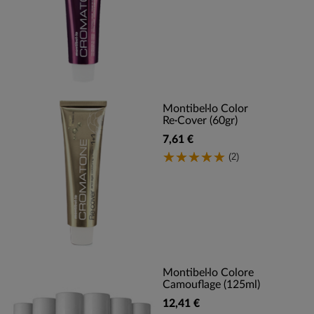
Montibel·lo Color
Re·Cover (60gr)
7,61 €
(2)
Montibel·lo Colore
Camouflage (125ml)
12,41 €