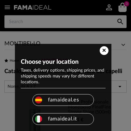
0


MONTIBEL·LO
×
MONTIBEL·LO
Home
Choose your location
MARCHI
Taxes, delivery options, shipping prices, and
Catalogo di Montibel·lo per la cura dei capelli
shipping speeds may vary for different
locations.

Nome, da A a Z
famaideal.es
Lacca Professionale
Montibel·lo FinalFine
Strong Shine (500ml)
famaideal.it
14,11 €