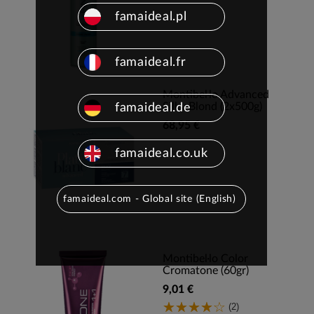
famaideal.pl
famaideal.fr
Montibel·lo Advanced
Silky Blond (2x500g)
famaideal.de
68,95 €
famaideal.co.uk
famaideal.com - Global site (English)
Montibel·lo Color
Cromatone (60gr)
9,01 €
(2)