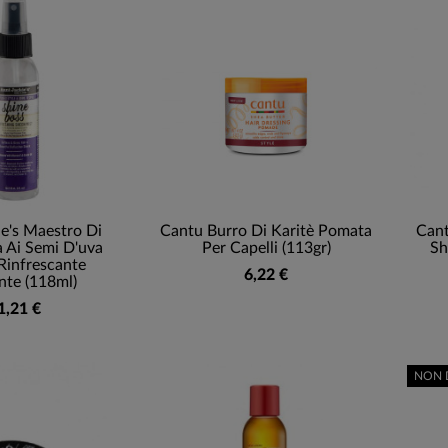
e's Maestro Di
Cantu Burro Di Karitè Pomata
Cant
 Ai Semi D'uva
Per Capelli (113gr)
Sh
Rinfrescante
6,22 €
nte (118ml)
1,21 €
NON 