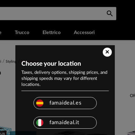
e
Trucco
Elettrico
Accessori
×
i
Styling
Lucentezza
Choose your location
a
Taxes, delivery options, shipping prices, and
shipping speeds may vary for different
locations.
OR
famaideal.es
famaideal.it