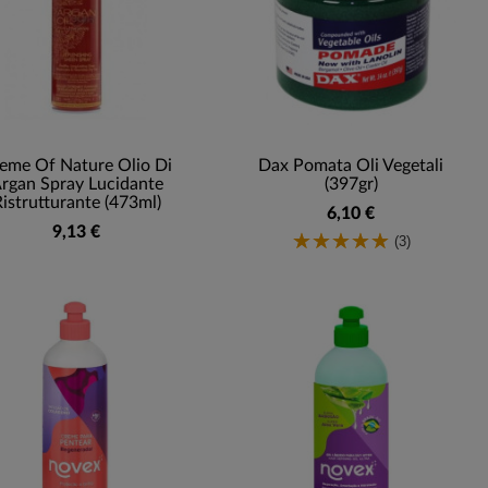
eme Of Nature Olio Di
Dax Pomata Oli Vegetali
rgan Spray Lucidante
(397gr)
istrutturante (473ml)
6,10 €
9,13 €
(3)