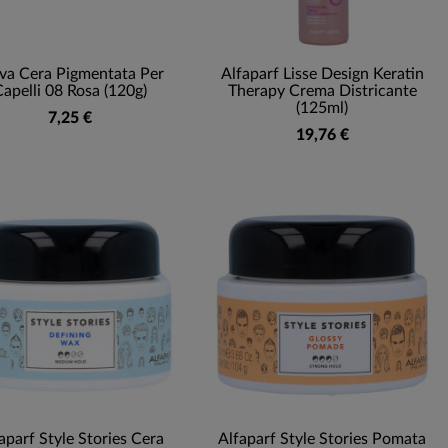
va Cera Pigmentata Per
Alfaparf Lisse Design Keratin
apelli 08 Rosa (120g)
Therapy Crema Districante
(125ml)
7,25 €
19,76 €
aparf Style Stories Cera
Alfaparf Style Stories Pomata