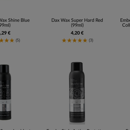
Wax Shine Blue
Dax Wax Super Hard Red
Embe
99ml)
(99ml)
Col
,29 €
4,20 €
(5)
(3)