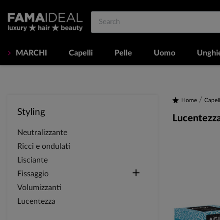
MARCHI
Capelli
Pelle
Uomo
Unghi
Home
Capell
Styling
Lucentezz
Neutralizzante
Ricci e ondulati
Lisciante

Fissaggio
Volumizzanti
Lucentezza