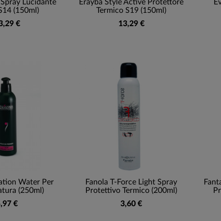
 Spray Lucidante
Erayba Style Active Protettore
Ev
S14 (150ml)
Termico S19 (150ml)
3,29 €
13,29 €
ation Water Per
Fanola T-Force Light Spray
Fanta
tura (250ml)
Protettivo Termico (200ml)
Pr
,97 €
3,60 €