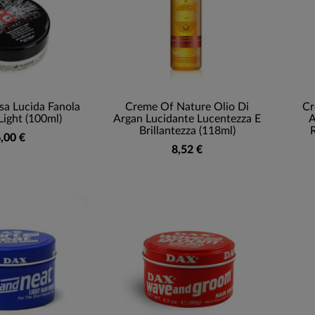
a Lucida Fanola
Creme Of Nature Olio Di
Cr
Light (100ml)
Argan Lucidante Lucentezza E
A
Brillantezza (118ml)
R
,00 €
8,52 €