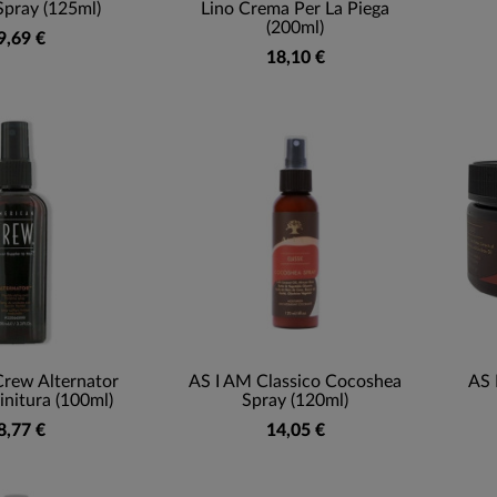
 Spray (125ml)
Lino Crema Per La Piega
(200ml)
9,69 €
18,10 €
rew Alternator
AS I AM Classico Cocoshea
AS 
initura (100ml)
Spray (120ml)
8,77 €
14,05 €