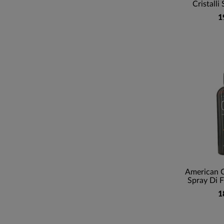
Cristalli
1
American C
Spray Di F
1