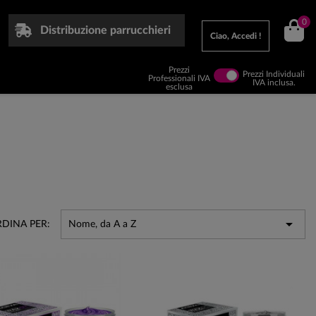
0
Distribuzione parrucchieri
Ciao, Accedi !
Prezzi
Prezzi Individuali
Professionali IVA
IVA inclusa.
esclusa

DINA PER:
Nome, da A a Z