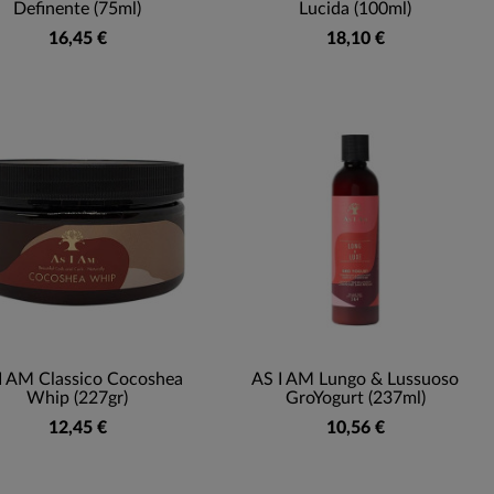
Definente (75ml)
Lucida (100ml)
16,45 €
18,10 €
I AM Classico Cocoshea
AS I AM Lungo & Lussuoso
Whip (227gr)
GroYogurt (237ml)
12,45 €
10,56 €