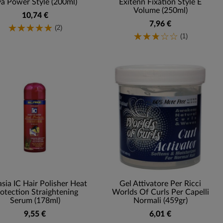
a Power Style (200ml)
Exitenn Fixation Style E
Volume (250ml)
10,74 €
7,96 €
(2)
(1)
sia IC Hair Polisher Heat
Gel Attivatore Per Ricci
otection Straightening
Worlds Of Curls Per Capelli
Serum (178ml)
Normali (459gr)
9,55 €
6,01 €