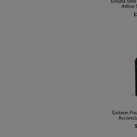
Erayba Stile
Attivo 
1
Exitenn Fix
Acconcia
5