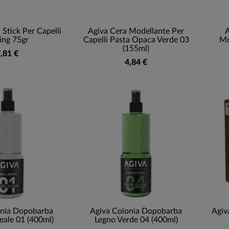
 Stick Per Capelli
Agiva Cera Modellante Per
A
ing 75gr
Capelli Pasta Opaca Verde 03
Mo
(155ml)
,81 €
4,84 €
onia Dopobarba
Agiva Colonia Dopobarba
Agiv
eale 01 (400ml)
Legno Verde 04 (400ml)