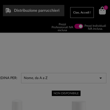
0
Distribuzione parrucchieri
Ciao, Accedi !
Prezzi
Prezzi Individuali
Professionali IVA
IVA inclusa.
esclusa

DINA PER:
Nome, da A a Z
NON DISPONIBILE