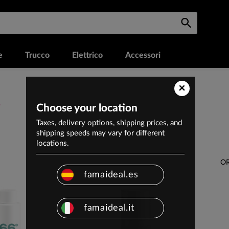
e
Trucco
Elettrico
Accessori
×
o
Choose your location
Taxes, delivery options, shipping prices, and
shipping speeds may vary for different
locations.
OR
famaideal.es
famaideal.it