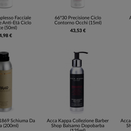
lesso Facciale
66º30 Precisione Ciclo
 Anti-Età Ciclo
Contorno Occhi (15ml)
e (50ml)
43,53 €
4,98 €
1869 Schiuma Da
Acca Kappa Collezione Barber
Acca
a (200ml)
Shop Balsamo Dopobarba
Sh
(125ml)