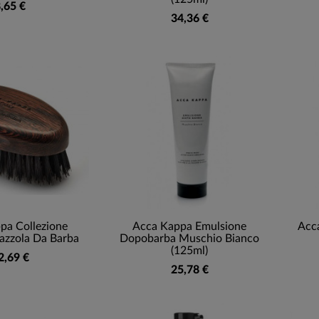
,65 €
34,36 €
pa Collezione
Acca Kappa Emulsione
Acc
azzola Da Barba
Dopobarba Muschio Bianco
(125ml)
2,69 €
25,78 €