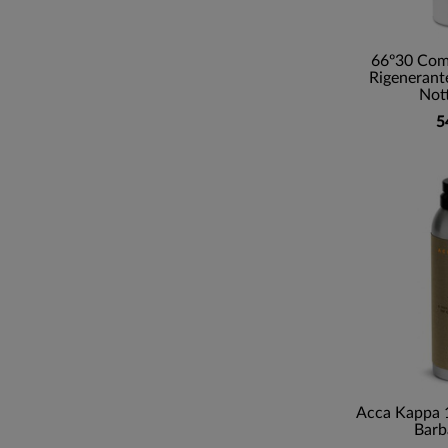
66º30 Comp
Rigenerante
Nott
5
Acca Kappa 
Barb