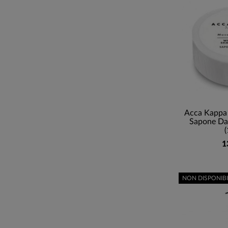
Acca Kappa
Sapone Da 
(
1
NON DISPONIBI