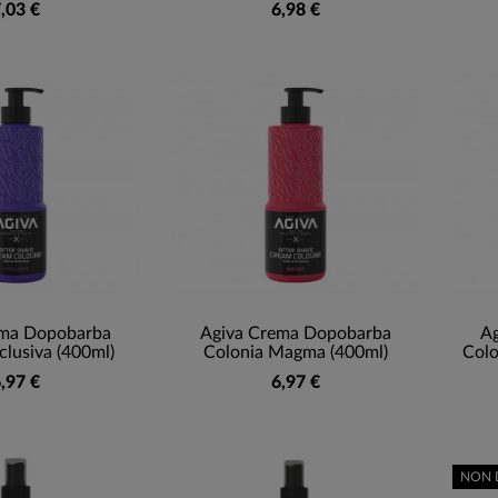
,03 €
6,98 €
ema Dopobarba
Agiva Crema Dopobarba
A
clusiva (400ml)
Colonia Magma (400ml)
Colo
,97 €
6,97 €
NON 