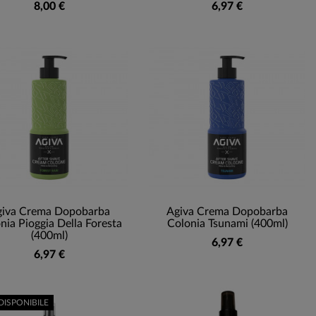
8,00 €
6,97 €
giva Crema Dopobarba
Agiva Crema Dopobarba
nia Pioggia Della Foresta
Colonia Tsunami (400ml)
(400ml)
6,97 €
6,97 €
DISPONIBILE