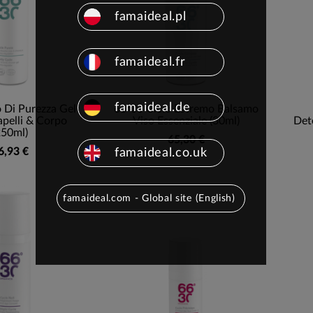
famaideal.pl
famaideal.fr
famaideal.de
 Di Purezza Gel
66º30 Ciclo Estremo Balsamo
pelli & Corpo
Viso Essenziale (30ml)
Det
250ml)
65,30 €
6,93 €
famaideal.co.uk
famaideal.com - Global site (English)