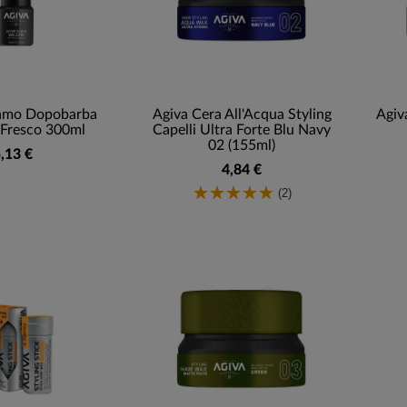
samo Dopobarba
Agiva Cera All'Acqua Styling
Agiv
 Fresco 300ml
Capelli Ultra Forte Blu Navy
02 (155ml)
,13 €
4,84 €
(2)