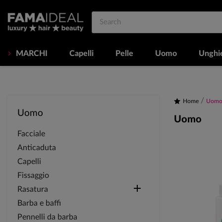
MARCHI
Capelli
Pelle
Uomo
Unghi
Home
Uom
Uomo
Uomo
Facciale
Anticaduta
Capelli
Fissaggio

Rasatura
Barba e baffi
Pennelli da barba