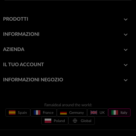

PRODOTTI

INFORMAZIONI

AZIENDA

IL TUO ACCOUNT
keyboard_arrow_down
INFORMAZIONI NEGOZIO
Famaideal around the world:
Spain
France
Germany
UK
Italy
Poland
Global