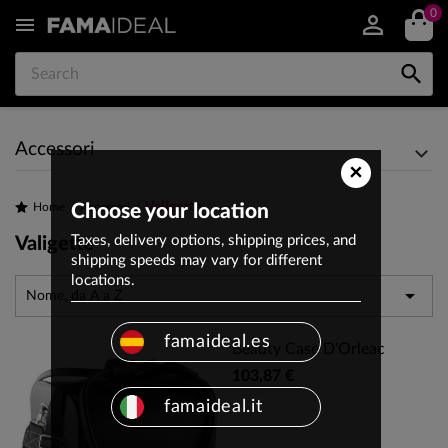
0


Accessori
×
Valigette
Home
Choose your location
Accessori
Taxes, delivery options, shipping prices, and
Valigette
shipping speeds may vary for different
locations.

Nome, da A a Z
famaideal.es
Beauty Case D'Orleac
103,87 €
famaideal.it