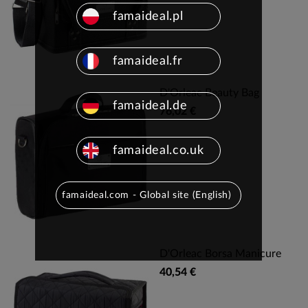
famaideal.pl
famaideal.fr
D'Orleac Beauty Bag
famaideal.de
76,02 €
famaideal.co.uk
famaideal.com - Global site (English)
D'Orleac Borsa Manicure
40,54 €