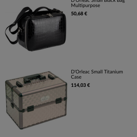
D'Orleac Small Black Bag
Multipurpose
50,68 €
D'Orleac Small Titanium
Case
114,03 €