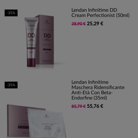
Lendan Infinitime DD
-35%
Cream Perfectionist (50ml)
25,29 €
38,90 €
Lendan Infinitime
-35%
Maschera Ridensificante
Anti-Età Con Beta-
Endorfine (35ml)
55,76 €
85,79 €