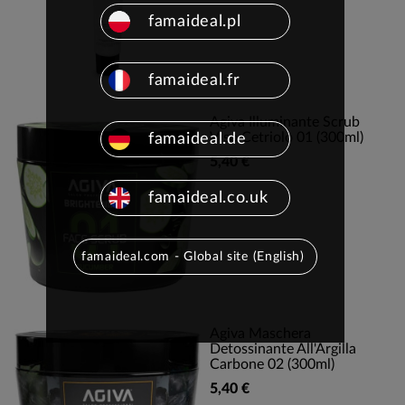
famaideal.pl
famaideal.fr
Agiva Illuminante Scrub
Viso Cetriolo 01 (300ml)
famaideal.de
5,40 €
famaideal.co.uk
famaideal.com - Global site (English)
Agiva Maschera
Detossinante All'Argilla
Carbone 02 (300ml)
5,40 €