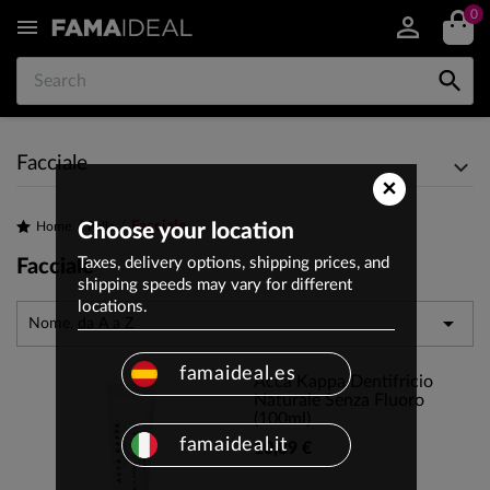
0


Facciale
×
Facciale
Home
Choose your location
Pelle
Taxes, delivery options, shipping prices, and
Facciale
shipping speeds may vary for different
locations.

Nome, da A a Z
famaideal.es
Acca Kappa Dentifricio
Naturale Senza Fluoro
(100ml)
famaideal.it
10,89 €