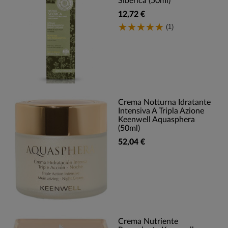
Siberica (50ml)
12,72 €
(1)
Crema Notturna Idratante
Intensiva A Tripla Azione
Keenwell Aquasphera
(50ml)
52,04 €
Crema Nutriente