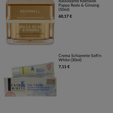
Rassodante Keenwell
Pappa Reale & Ginseng
(50ml)
60,17 €
Crema Schiarente Soft'n
White (30ml)
7,11 €