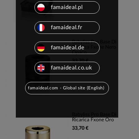
famaideal.pl
famaideal.fr
Babyliss Pro Base Di
Ricarica Fxone Nero
famaideal.de
Opaco
33,70 €
famaideal.co.uk
famaideal.com - Global site (English)
Babyliss Pro Base Di
Ricarica Fxone Oro
33,70 €