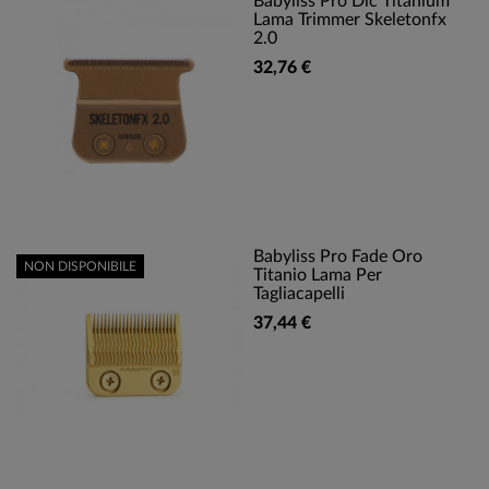
Babyliss Pro Dlc Titanium
Lama Trimmer Skeletonfx
2.0
32,76 €
Babyliss Pro Fade Oro
NON DISPONIBILE
Titanio Lama Per
Tagliacapelli
37,44 €