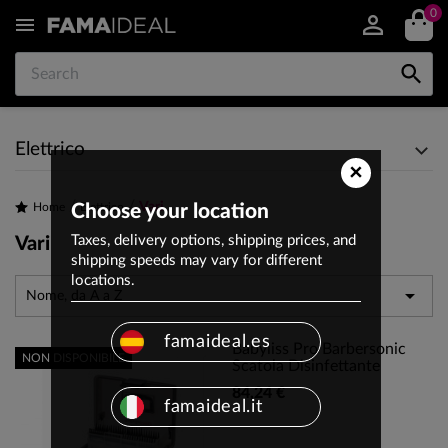
0


Elettrico
×
Vari
Home
Choose your location
Elettrico
Taxes, delivery options, shipping prices, and
Vari
shipping speeds may vary for different
locations.

Nome, da A a Z
famaideal.es
Babyliss Pro Barbersonic
NON DISPONIBILE
Scatola Disinfettante
84,24 €
famaideal.it