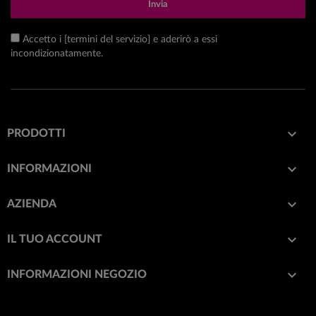
Invia
Accetto i [termini del servizio] e aderirò a essi
incondizionatamente.

PRODOTTI

INFORMAZIONI

AZIENDA

IL TUO ACCOUNT
keyboard_arrow_down
INFORMAZIONI NEGOZIO