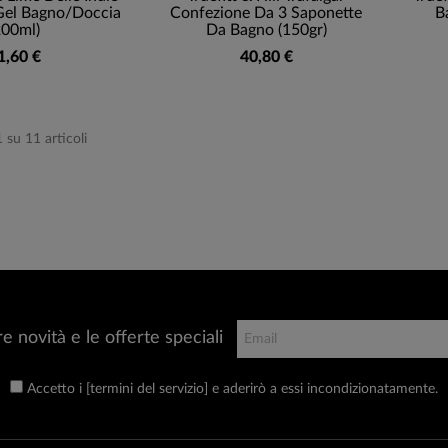
Gel Bagno/Doccia
Confezione Da 3 Saponette
B
200ml)
Da Bagno (150gr)
1,60 €
40,80 €
1 su 11 articoli
re novità e le offerte speciali
Accetto i [termini del servizio] e aderirò a essi incondizionatamente.