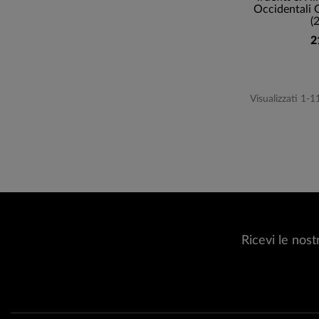
Occidentali 
(
2
Visualizzati 1-1
Ricevi le nost