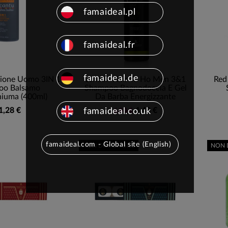
famaideal.pl
famaideal.fr
famaideal.de
zione Uomo 3IN 1
Lendan Hair To Ho Men 3&1
Red
oo Balsamo
Shampoo Bagnodoccia E Gel
iuma (400ml)
Da Barba Energizzante
1,28 €
4,48 €
famaideal.co.uk
6,90 €
famaideal.com - Global site (English)
NON DISPONIBILE
NON 