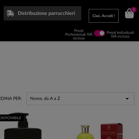
0
Distribuzione parrucchieri
Ciao, Accedi !
Prezzi
Prezzi Individuali
Professionali IVA
IVA inclusa.
esclusa

DINA PER:
Nome, da A a Z
DISPONIBILE