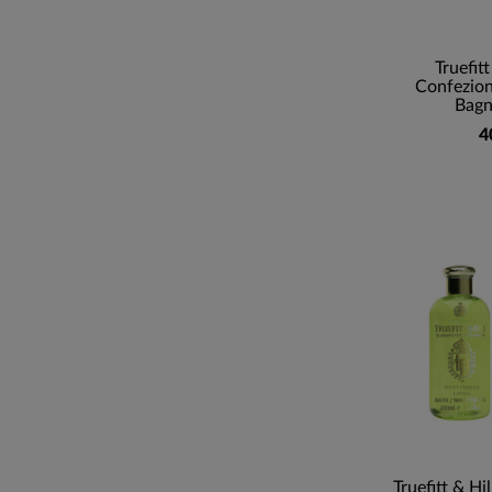
Truefit
Confezion
Bagn
4
Truefitt & Hi