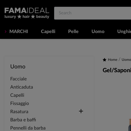
MARCHI
Capelli
Pelle
Uomo
Unghi
Home
Uom
Uomo
Gel/Sapon
Facciale
Anticaduta
Capelli
Fissaggio

Rasatura
Barba e baffi
Pennelli da barba