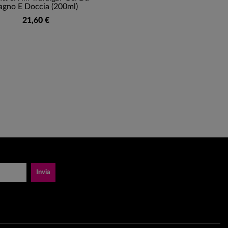
agno E Doccia (200ml)
21,60 €
Invia