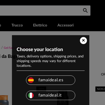
e
Trucco
Elettrico
Accessori
×
o
Gel/Saponi da Bagno
Choose your location
i da Bagno
Taxes, delivery options, shipping prices, and
shipping speeds may vary for different
locations.
OR
famaideal.es
-35%
NON 
famaideal.it