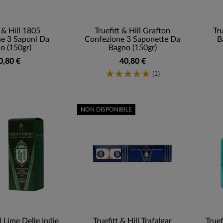
t & Hill 1805
Truefitt & Hill Grafton
Tru
e 3 Saponi Da
Confezione 3 Saponette Da
B
o (150gr)
Bagno (150gr)
0,80 €
40,80 €
(1)
NON DISPONIBILE
ll Lime Delle Indie
Truefitt & Hill Trafalgar
Truef