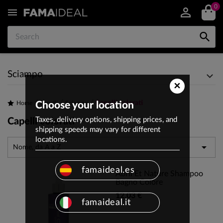
0


Sciampo
×
Capelli colorati
Home
Choose your location
Capelli
Sciampo
Taxes, delivery options, shipping prices, and
Capelli colorati
shipping speeds may vary for different
locations.

Nome, da A a Z
famaideal.es
Abril Et Nature Shampoo
Bagno Colore
12,03 €
famaideal.it