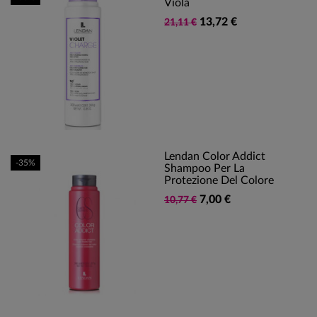
Viola
13,72 €
21,11 €
Lendan Color Addict
-35%
Shampoo Per La
Protezione Del Colore
7,00 €
10,77 €