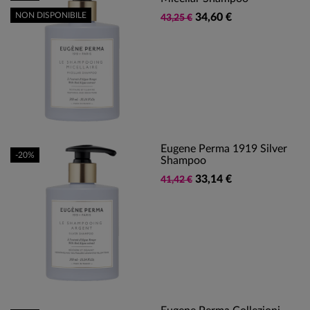
NON DISPONIBILE
34,60 €
43,25 €
Eugene Perma 1919 Silver
-20%
Shampoo
33,14 €
41,42 €