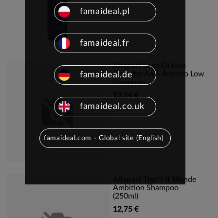
famaideal.pl
famaideal.fr
Alfaparf Semi Di Lino
Brunette Anti-Arancio Low
famaideal.de
Shampoo
13,54 €
famaideal.co.uk
famaideal.com - Global site (English)
Alfaparf That's It Blonde
Ambition Shampoo
(250ml)
12,75 €