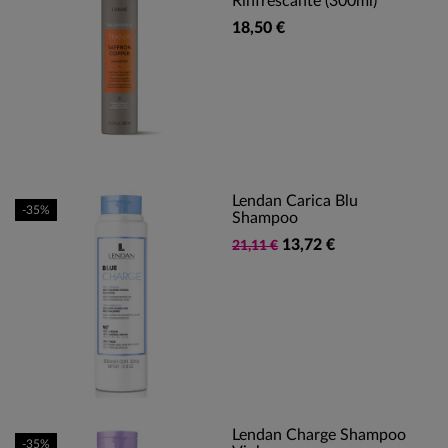
Rinfrescante (300ml)
18,50 €
Lendan Carica Blu
-35%
Shampoo
13,72 €
21,11 €
Lendan Charge Shampoo
-35%