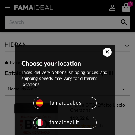
0


HIDRAN
×
HIDRAN
Home
Choose your location
MARCHI
Taxes, delivery options, shipping prices, and
Catalogo di Hidran per la cura dei capelli
shipping speeds may vary for different
locations.

Nome, da A a Z
famaideal.es
Hidran B.T.X Effetto Liscio
Cheratina
119,52 €
famaideal.it
(1)