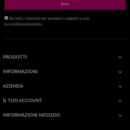
Invia
Accetto i [termini del servizio] e aderirò a essi
incondizionatamente.

PRODOTTI

INFORMAZIONI

AZIENDA

IL TUO ACCOUNT
keyboard_arrow_down
INFORMAZIONI NEGOZIO