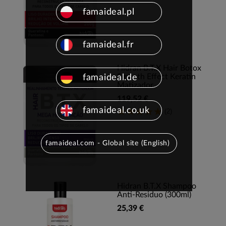
famaideal.pl
famaideal.fr
Hidran B.T.X Hair Botox
Smooth Effect Keratin
famaideal.de
Matizador
119,52 €
famaideal.co.uk
(2)
famaideal.com - Global site (English)
Hidran B.T.X Shampoo
Anti-Residuo (300ml)
25,39 €