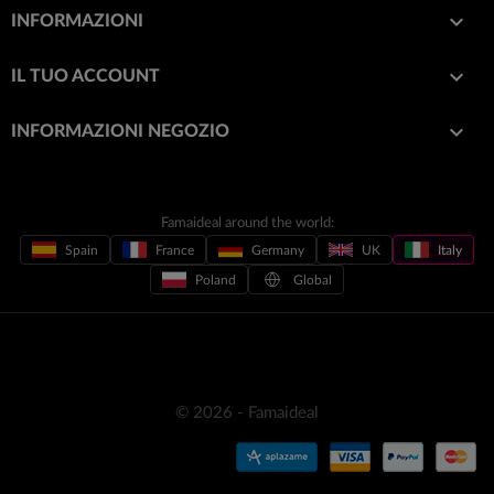

INFORMAZIONI

IL TUO ACCOUNT
keyboard_arrow_down
INFORMAZIONI NEGOZIO
Famaideal around the world:
Spain
France
Germany
UK
Italy
Poland
Global
© 2026 - Famaideal