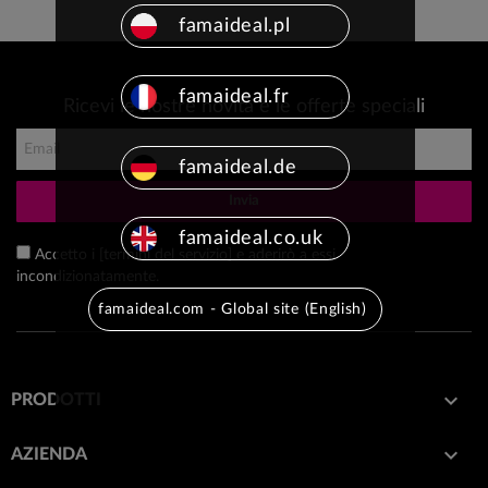
famaideal.pl
famaideal.fr
Ricevi le nostre novità e le offerte speciali
famaideal.de
Invia
famaideal.co.uk
Accetto i [termini del servizio] e aderirò a essi
incondizionatamente.
famaideal.com - Global site (English)

PRODOTTI

AZIENDA