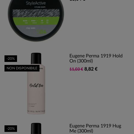
Eugene Perma 1919 Hold
-20%
On (300ml)
NON DISPONIBILE
8,82 €
11,03 €
Eugene Perma 1919 Hug
-20%
Me (300ml)