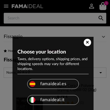
0


Fissaggio
×
Fissaggio
Home
Choose your location
Capelli
Styling
Taxes, delivery options, shipping prices, and
Fissaggio
shipping speeds may vary for different
locations.

Nome, da A a Z
famaideal.es
Agiva Cera In Polvere
Styling Capelli 02 (20g)
6,79 €
famaideal.it
(1)