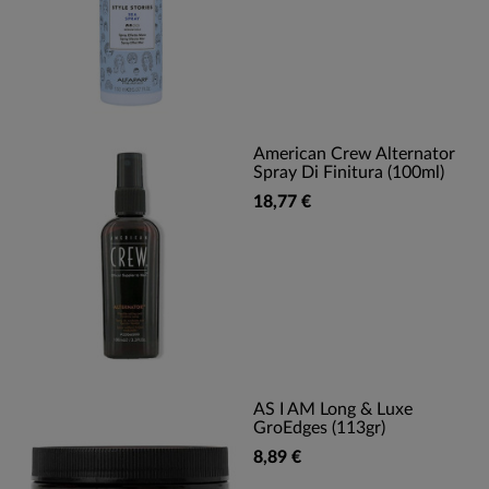
American Crew Alternator
Spray Di Finitura (100ml)
18,77 €
AS I AM Long & Luxe
GroEdges (113gr)
8,89 €