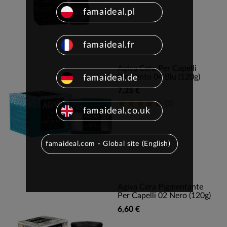
famaideal.pl
famaideal.fr
Agiva Cera Per Capelli
Pigmento 04 Blu (120g)
famaideal.de
7,25 €
(1)
famaideal.co.uk
famaideal.com - Global site (English)
Agiva Cera Pigmentante
Per Capelli 02 Nero (120g)
6,60 €