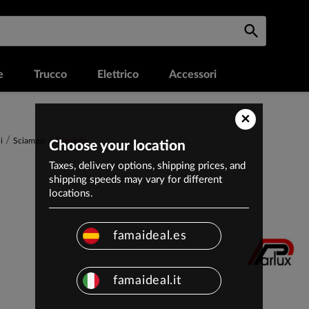
e
Trucco
Elettrico
Accessori
×
i
Sciampo
Sensibile
Choose your location
Taxes, delivery options, shipping prices, and
shipping speeds may vary for different
locations.
famaideal.es
famaideal.it