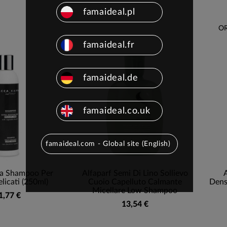
famaideal.pl
OR
famaideal.fr
famaideal.de
famaideal.co.uk
famaideal.com - Global site (English)
a Shampoo Per
Alfaparf Semi Di Lino Sollievo
A
elicati (250ml)
Cuoio Capelluto Calmante
Dens
Micellare Low Shampoo
1,77 €
13,54 €