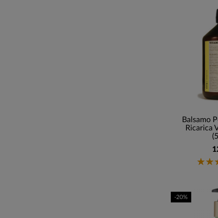
Balsamo Pe
Ricarica 
(
1
-20%