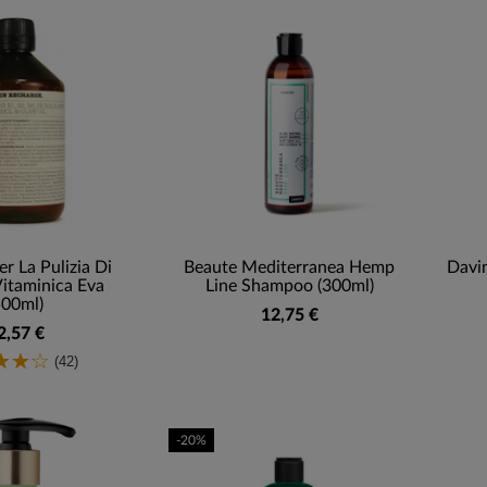
r La Pulizia Di
Beaute Mediterranea Hemp
Davi
Vitaminica Eva
Line Shampoo (300ml)
500ml)
12,75 €
2,57 €
(42)
-20%