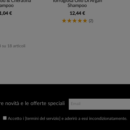
mbù & Cheratina
Torroglosa Olio Di Argan
ampoo
Shampoo
1,04 €
12,44 €
(2)
8 su 18 articoli
re novità e le offerte speciali
Accetto i [termini del servizio] e aderirò a essi incondizionatamente.