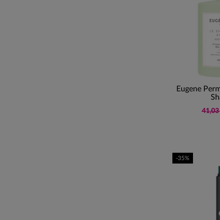
Eugene Perm
Sh
41,03
-35%