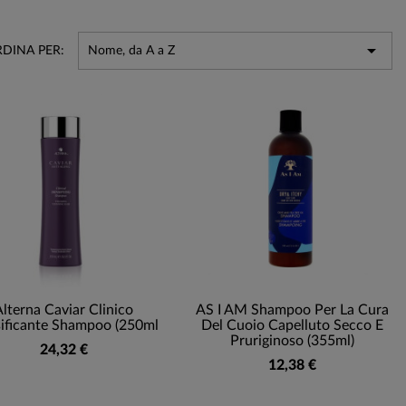

DINA PER:
Nome, da A a Z
lterna Caviar Clinico
AS I AM Shampoo Per La Cura
ificante Shampoo (250ml
Del Cuoio Capelluto Secco E
Pruriginoso (355ml)
24,32 €
12,38 €