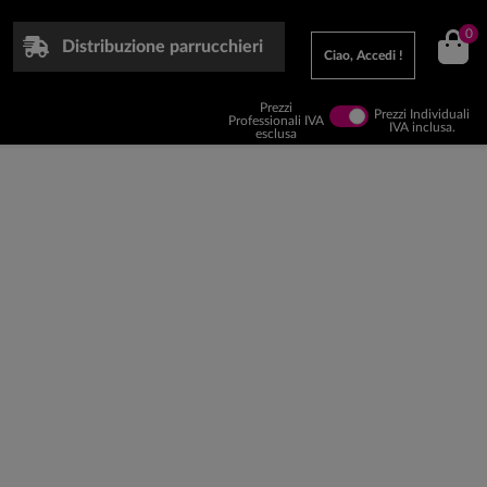
0
Distribuzione parrucchieri
Ciao, Accedi !
Prezzi
Prezzi Individuali
Professionali IVA
IVA inclusa.
esclusa