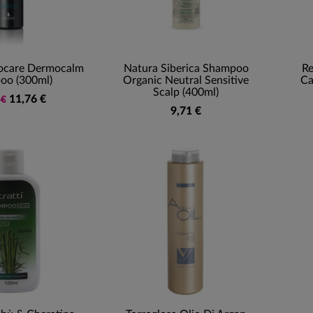
ocare Dermocalm
Natura Siberica Shampoo
Re
oo (300ml)
Organic Neutral Sensitive
Ca
Scalp (400ml)
11,76 €
 €
9,71 €