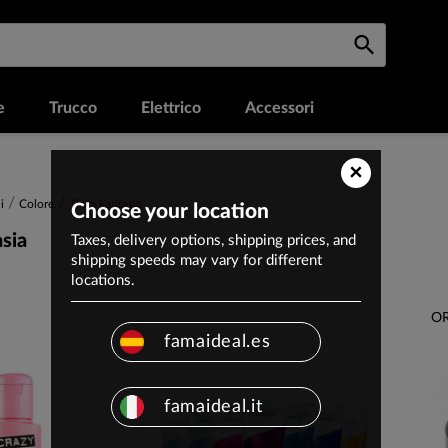
e
Trucco
Elettrico
Accessori
×
i
Colore
Tinta Fantasia
Choose your location
asia
Taxes, delivery options, shipping prices, and
shipping speeds may vary for different
locations.
OR
famaideal.es
famaideal.it