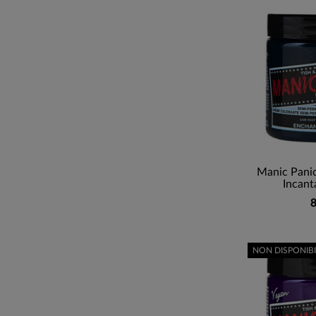
Manic Panic
Incant
8
NON DISPONIBI