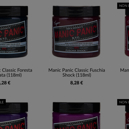
NON 
 Classic Foresta
Manic Panic Classic Fuschia
Mani
ata (118ml)
Shock (118ml)
,28 €
8,28 €
LE
NON 