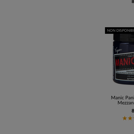
8
NON DISPONIBI
Manic Pani
Mezzano
8