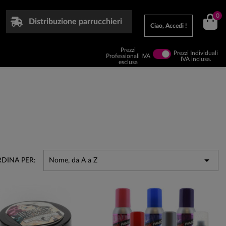
0
Distribuzione parrucchieri
Ciao, Accedi !
Prezzi
Prezzi Individuali
Professionali IVA
IVA inclusa.
esclusa

DINA PER:
Nome, da A a Z