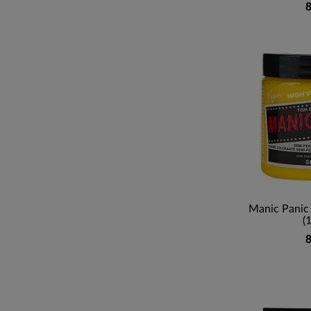
8
Manic Panic 
(
8