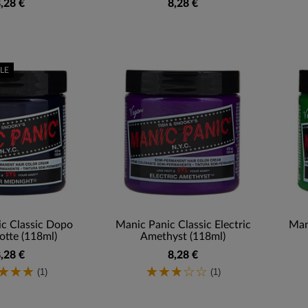
,28 €
8,28 €
LE
c Classic Dopo
Manic Panic Classic Electric
Mani
tte (118ml)
Amethyst (118ml)
,28 €
8,28 €
(1)
(1)