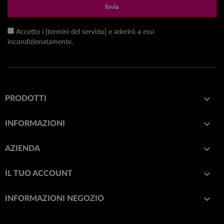
Invia
Accetto i [termini del servizio] e aderirò a essi
incondizionatamente.

PRODOTTI

INFORMAZIONI

AZIENDA

IL TUO ACCOUNT
keyboard_arrow_down
INFORMAZIONI NEGOZIO