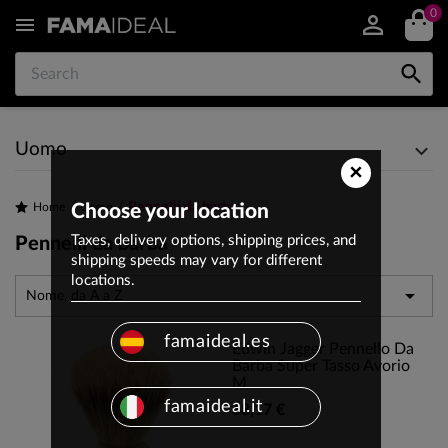
0


Uomo
×
Pennelli da barba
Home
Choose your location
Uomo
Taxes, delivery options, shipping prices, and
Pennelli da barba
shipping speeds may vary for different
locations.

Nome, da A a Z
famaideal.es
Edwin Jagger Pennello Da
Barba Super Tasso Avorio
M
famaideal.it
68,17 €