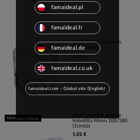
famaideal.pl
famaideal.fr
Bifull Godet Unghie In
Metacrilato
famaideal.de
2,28 €
(1)
famaideal.co.uk
famaideal.com - Global site (English)
Bifull Lima Per Unghie
NON DISPONIBILE
Imbottita Moon 100/180
(1Unità)
1,01 €