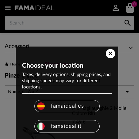
0


Accessori
×
Pinze e lime
Home
Choose your location
Accessori
Taxes, delivery options, shipping prices, and
Pinze e lime
shipping speeds may vary for different
locations.

Nome, da A a Z
famaideal.es
Albi Tagliaunghie 2 Molle
Colore Blu
7,49 €
famaideal.it