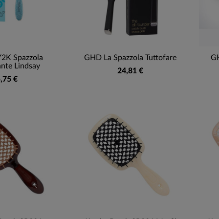
Y2K Spazzola
GHD La Spazzola Tuttofare
GH
ante Lindsay
24,81 €
,75 €