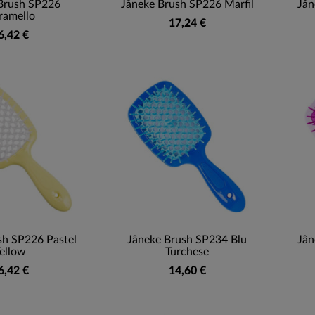
Brush SP226
Jâneke Brush SP226 Marfil
Jân
ramello
17,24 €
6,42 €
sh SP226 Pastel
Jâneke Brush SP234 Blu
Jân
ellow
Turchese
6,42 €
14,60 €