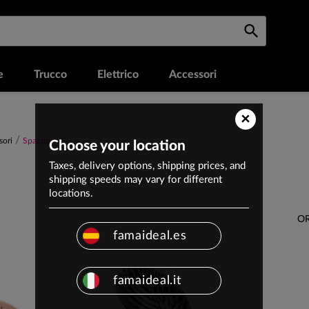
e
Trucco
Elettrico
Accessori
×
sori
Spazzole
Choose your location
Taxes, delivery options, shipping prices, and
shipping speeds may vary for different
locations.
OR
famaideal.es
famaideal.it