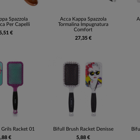
ppa Spazzola
Acca Kappa Spazzola
A
a Per Capelli
Tormalina Impugnatura
Comfort
5,51 €
27,35 €
h Grils Racket 01
Bifull Brush Racket Denisse
Bifu
,88 €
5,88 €