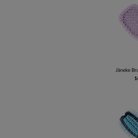
Jâneke Bru
1