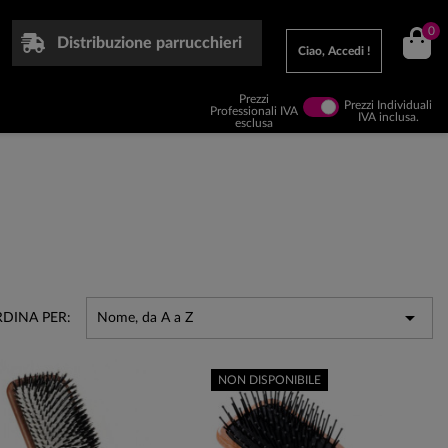
0
Distribuzione parrucchieri
Ciao, Accedi !
Prezzi
Prezzi Individuali
Professionali IVA
IVA inclusa.
esclusa

DINA PER:
Nome, da A a Z
NON DISPONIBILE