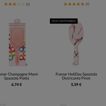
(1)
(7)
NON DISPONIBILE
amar Champagne Mami
Framar HoliDay Spazzola
Spazzola Piatta
Districante Pinot
6,74 €
5,59 €