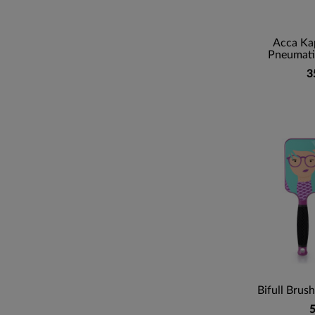
Acca Ka
Pneumatic
3
Bifull Brus
5