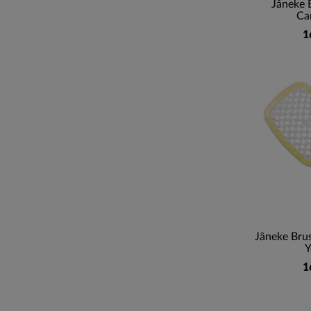
Jâneke 
Ca
1
Jâneke Bru
Y
1