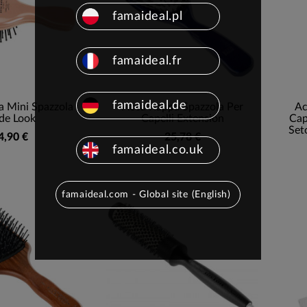
famaideal.pl
famaideal.fr
famaideal.de
 Mini Spazzola
Acca Kappa Spazzola Per
Ac
de Look
Capelli Extension
Cap
Set
4,90 €
25,78 €
famaideal.co.uk
famaideal.com - Global site (English)