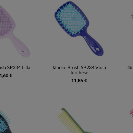
sh SP234 Lilla
Jâneke Brush SP234 Viola
Jâ
Turchese
4,60 €
11,86 €