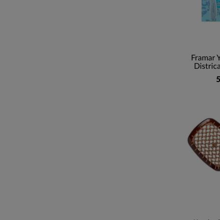
Framar 
Distric
5