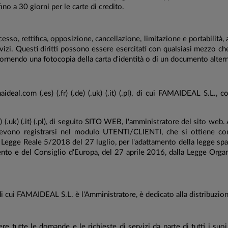
fino a 30 giorni per le carte di credito.
cesso, rettifica, opposizione, cancellazione, limitazione e portabilità,
rvizi. Questi diritti possono essere esercitati con qualsiasi mezzo che
rnendo una fotocopia della carta d'identità o di un documento alterna
ideal.com (.es) (.fr) (.de) (.uk) (.it) (.pl), di cui FAMAIDEAL S.L
 (.uk) (.it) (.pl), di seguito SITO WEB, l'amministratore del sito w
 devono registrarsi nel modulo UTENTI/CLIENTI, che si ottiene 
to Legge Reale 5/2018 del 27 luglio, per l'adattamento della legge sp
to e del Consiglio d'Europa, del 27 aprile 2016, dalla Legge Organi
, di cui FAMAIDEAL S.L. è l'Amministratore, è dedicato alla distribuzion
vere tutte le domande e le richieste di servizi da parte di tutti i su