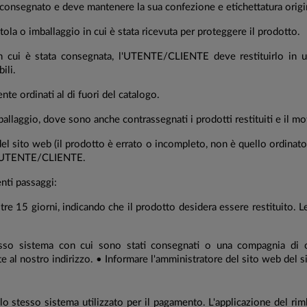
o consegnato e deve mantenere la sua confezione e etichettatura origin
ola o imballaggio in cui è stata ricevuta per proteggere il prodotto.
n cui è stata consegnata, l'UTENTE/CLIENTE deve restituirlo in un 
ili.
te ordinati al di fuori del catalogo.
allaggio, dove sono anche contrassegnati i prodotti restituiti e il mot
 del sito web (il prodotto è errato o incompleto, non è quello ordinato,
dell'UTENTE/CLIENTE.
nti passaggi:
 15 giorni, indicando che il prodotto desidera essere restituito. L
so sistema con cui sono stati consegnati o una compagnia di cor
ostro indirizzo. • Informare l'amministratore del sito web del siste
n lo stesso sistema utilizzato per il pagamento. L'applicazione del 