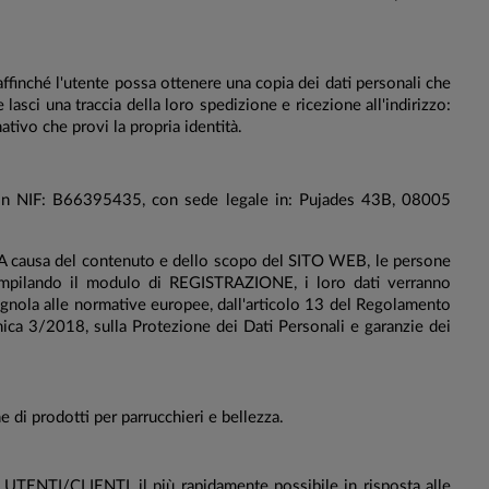
 affinché l'utente possa ottenere una copia dei dati personali che
 lasci una traccia della loro spedizione e ricezione all'indirizzo:
tivo che provi la propria identità.
., con NIF: B66395435, con sede legale in: Pujades 43B, 08005
eb. A causa del contenuto e dello scopo del SITO WEB, le persone
compilando il modulo di REGISTRAZIONE, i loro dati verranno
agnola alle normative europee, dall'articolo 13 del Regolamento
ca 3/2018, sulla Protezione dei Dati Personali e garanzie dei
e di prodotti per parrucchieri e bellezza.
oi UTENTI/CLIENTI, il più rapidamente possibile in risposta alle