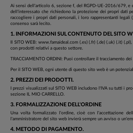
Ai sensi dell'articolo 6, sezione f, del RGPD-UE-2016/679, e dell
dell'interessato che richiedono la protezione dei propri dati 
raccogliere i propri dati personali, i loro rappresentanti lega
consenso sarà lecito.
1. INFORMAZIONI SUL CONTENUTO DEL SITO W
Il SITO WEB: www.famaideal.com (.es) (.fr) (.de) (.uk) (.it) (.p
con prodotti relativi a questo settore.
TRACCIAMENTO ORDINI: Puoi controllare il tracciamento dei tuoi
Per il SITO WEB, ogni utente di questo sito web è un potenziale 
2. PREZZI DEI PRODOTTI.
I prezzi visualizzati sul SITO WEB includono l'IVA su tutti i pro
sezione IL MIO CARRELLO.
3. FORMALIZZAZIONE DELL'ORDINE
Una volta formalizzato l'ordine, cioè con l'accettazione d
l'amministratore del sito web invierà sempre un avviso o un'em
4. METODO DI PAGAMENTO.