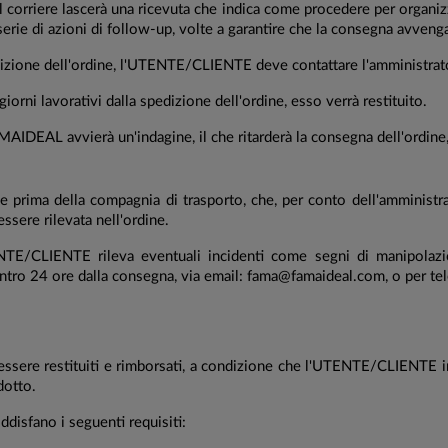
orriere lascerà una ricevuta che indica come procedere per organizz
serie di azioni di follow-up, volte a garantire che la consegna avveng
dizione dell'ordine, l'UTENTE/CLIENTE deve contattare l'amministrat
i lavorativi dalla spedizione dell'ordine, esso verrà restituito.
MAIDEAL avvierà un'indagine, il che ritarderà la consegna dell'ordine, 
prima della compagnia di trasporto, che, per conto dell'amministrat
ssere rilevata nell'ordine.
NTE/CLIENTE rileva eventuali incidenti come segni di manipolazio
b entro 24 ore dalla consegna, via email: fama@famaideal.com, o per 
 essere restituiti e rimborsati, a condizione che l'UTENTE/CLIENTE inf
dotto.
ddisfano i seguenti requisiti: