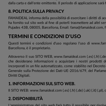
dalla carta e dall'ente emittente. Il periodo di applicazione sarà 
8. POLITICA SULLA PRIVACY
FAMAIDEAL informa della possibilità di esercitare i diritti di ac
ha fornito sul sito web al fine di poterli trasmettere ad altri se
Pujades 43B, 08005, Barcellona, ​​Email: fama@famaideal.com, fo
TERMINI E CONDIZIONI D'USO
Questi termini e condizioni d'uso regolano l'uso di www.fama
Barcellona, ​​è il proprietario.
Attraverso il suo SITO WEB, www.famaideal.com (.es) (.fr) (.de)
che desiderano informazioni o acquistare i nostri prodotti
incorporati in un file automatizzato, come stabilito nel Decre
Generale sulla Protezione dei Dati-UE-2016/679, del Parlamen
Diritti Digitali.
1. INFORMAZIONI SUL SITO WEB.
Il SITO WEB: www.famaideal.com (.es) (.fr) (.de) (.uk) (.it) (.pl)
2. DISPONIBILITÀ
L'amministratore del sito web farà tutto il possibile per risol