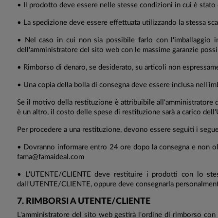
• Il prodotto deve essere nelle stesse condizioni in cui è stat
• La spedizione deve essere effettuata utilizzando la stessa scat
• Nel caso in cui non sia possibile farlo con l'imballaggio i
dell'amministratore del sito web con le massime garanzie possib
• Rimborso di denaro, se desiderato, su articoli non espressamen
• Una copia della bolla di consegna deve essere inclusa nell'imb
Se il motivo della restituzione è attribuibile all'amministratore
è un altro, il costo delle spese di restituzione sarà a carico 
Per procedere a una restituzione, devono essere seguiti i segue
• Dovranno informare entro 24 ore dopo la consegna e non oltre
fama@famaideal.com
• L'UTENTE/CLIENTE deve restituire i prodotti con lo stes
dall'UTENTE/CLIENTE, oppure deve consegnarla personalmente al n
7. RIMBORSI A
UTENTE/CLIENTE
L'amministratore del sito web gestirà l'ordine di rimborso co