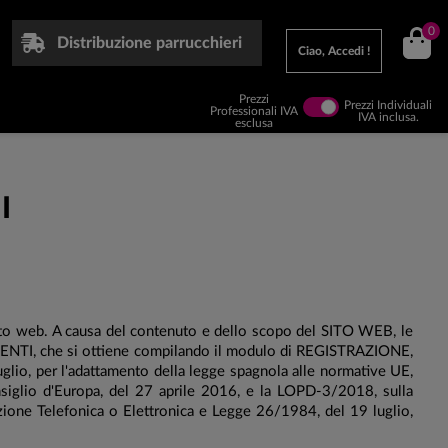
0
Distribuzione parrucchieri
Ciao, Accedi !
Prezzi
Prezzi Individuali
Professionali IVA
IVA inclusa.
esclusa
I
 sito web. A causa del contenuto e dello scopo del SITO WEB, le
LIENTI, che si ottiene compilando il modulo di REGISTRAZIONE,
uglio, per l'adattamento della legge spagnola alle normative UE,
siglio d'Europa, del 27 aprile 2016, e la LOPD-3/2018, sulla
azione Telefonica o Elettronica e Legge 26/1984, del 19 luglio,