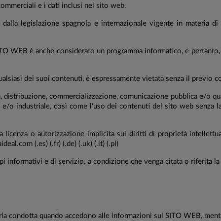
 commerciali e i dati inclusi nel sito web.
dalla legislazione spagnola e internazionale vigente in materia di p
l SITO WEB è anche considerato un programma informatico, e pertanto,
ualsiasi dei suoi contenuti, è espressamente vietata senza il previo c
a, distribuzione, commercializzazione, comunicazione pubblica e/o qua
e e/o industriale, così come l'uso dei contenuti del sito web senza l
cenza o autorizzazione implicita sui diritti di proprietà intellettual
.com (.es) (.fr) (.de) (.uk) (.it) (.pl)
 informativi e di servizio, a condizione che venga citata o riferita la
ia condotta quando accedono alle informazioni sul SITO WEB, mentr