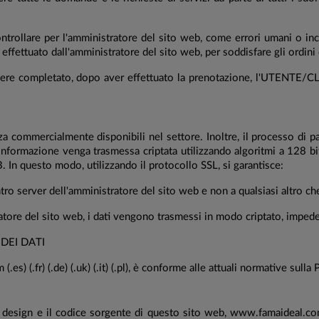
ntrollare per l'amministratore del sito web, come errori umani o inci
e effettuato dall'amministratore del sito web, per soddisfare gli ordi
ssere completato, dopo aver effettuato la prenotazione, l'UTENTE/CL
a commercialmente disponibili nel settore. Inoltre, il processo di p
'informazione venga trasmessa criptata utilizzando algoritmi a 128 b
 questo modo, utilizzando il protocollo SSL, si garantisce:
o server dell'amministratore del sito web e non a qualsiasi altro ch
ore del sito web, i dati vengono trasmessi in modo criptato, impeden
DEI DATI
) (.fr) (.de) (.uk) (.it) (.pl), è conforme alle attuali normative sulla
 design e il codice sorgente di questo sito web, www.famaideal.com (.es