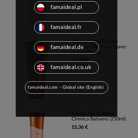
famaideal.pl
famaideal.fr
Alfaparf Semi Di Lino
Moisture Nutritive Leave-
famaideal.de
In Conditioner
19,32 €
famaideal.co.uk
famaideal.com - Global site (English)
Amend Liscio Senza
Chimica Balsamo (250ml)
15,36 €