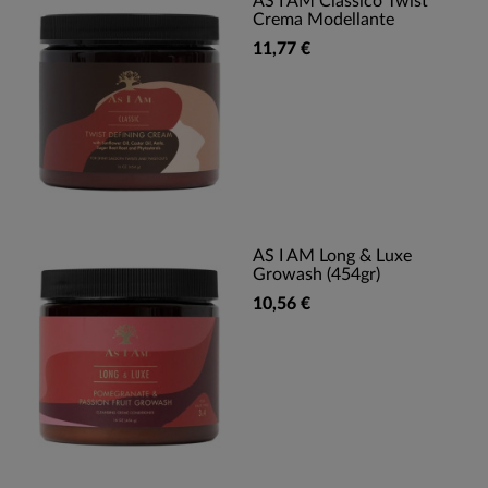
AS I AM Classico Twist
Crema Modellante
11,77 €
AS I AM Long & Luxe
Growash (454gr)
10,56 €