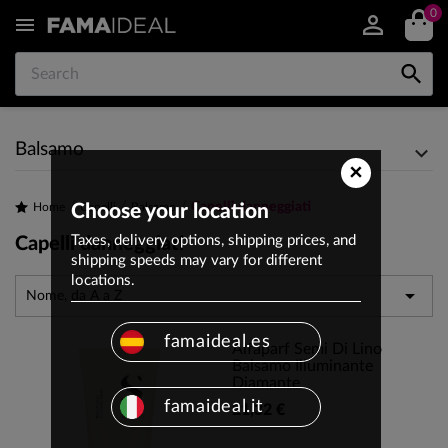
0


Balsamo
×
Capelli danneggiati
Home
Choose your location
Capelli
Balsamo
Taxes, delivery options, shipping prices, and
Capelli danneggiati
shipping speeds may vary for different
locations.

Nome, da A a Z
famaideal.es
Alfaparf Semi Di Lino
Balsamo Illuminante
Diamante
famaideal.it
21,32 €