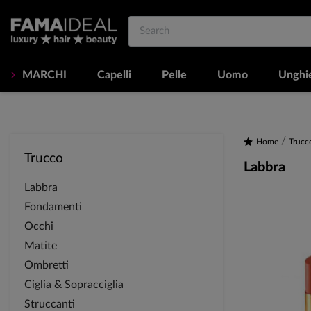
MARCHI
Capelli
Pelle
Uomo
Unghi
Home
Trucc
Trucco
Labbra
Labbra
Fondamenti
Occhi
Matite
Ombretti
Ciglia & Sopracciglia
Struccanti