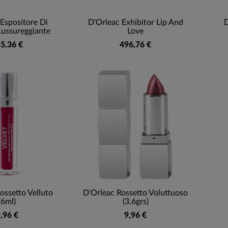
Espositore Di
D'Orleac Exhibitor Lip And
D
ussureggiante
Love
5,36 €
496,76 €
ossetto Velluto
D'Orleac Rossetto Voluttuoso
(6ml)
(3,6grs)
,96 €
9,96 €