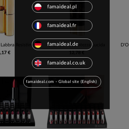
famaideal.pl
famaideal.fr
famaideal.de
 Labbra Resistime
D'Orleac Brillantezza Lucida
D'Or
,17 €
12,78 €
famaideal.co.uk
famaideal.com - Global site (English)