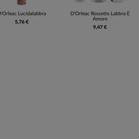
'Orleac Lucidalabbra
D'Orleac Rossetto Labbra E
Amore
5,76 €
9,47 €