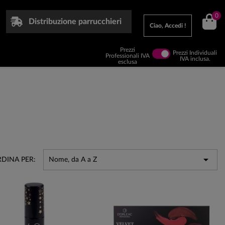
0
Distribuzione parrucchieri
Ciao, Accedi !
Prezzi
Prezzi Individuali
Professionali IVA
IVA inclusa.
esclusa

DINA PER:
Nome, da A a Z