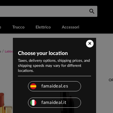
e
Trucco
Elettrico
Accessori
×
o
Labbra
Choose your location
Taxes, delivery options, shipping prices, and
shipping speeds may vary for different
locations.
OR
famaideal.es
famaideal.it