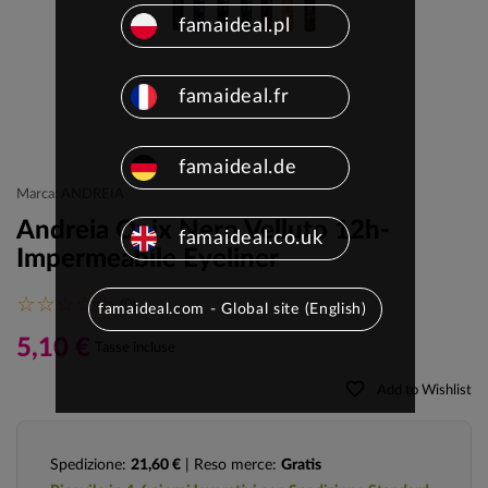
famaideal.pl
famaideal.fr
famaideal.de
Marca: ANDREIA
Andreia Onix Nero Velluto 12h-
famaideal.co.uk
Impermeabile Eyeliner
(0)
famaideal.com - Global site (English)
5,10 €
Tasse incluse
favorite_border
Add to Wishlist
Spedizione:
21,60 €
| Reso merce:
Gratis