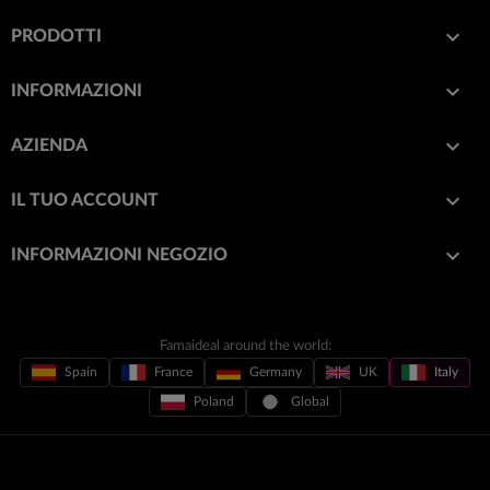

PRODOTTI

INFORMAZIONI

AZIENDA

IL TUO ACCOUNT
keyboard_arrow_down
INFORMAZIONI NEGOZIO
Famaideal around the world:
Spain
France
Germany
UK
Italy
Poland
Global