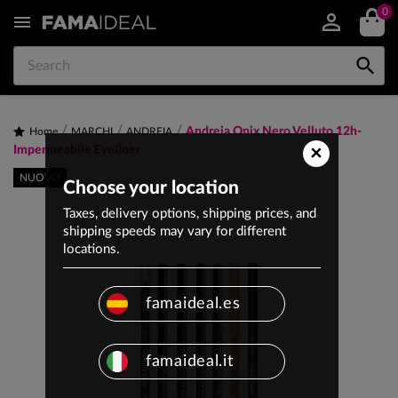
0


Andreia Onix Nero Velluto 12h-
Home
MARCHI
ANDREIA
×
Impermeabile Eyeliner
NUOVO
Choose your location
Taxes, delivery options, shipping prices, and
shipping speeds may vary for different
locations.
famaideal.es
famaideal.it