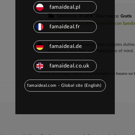
famaideal.pl
Spedizione:
21,60 €
| Reso merce:
Gratis
Ricevilo in 4-6 giorni lavorativi con Spedi
famaideal.fr
Standard
Shipping to USA:
Exempt from customs duties
famaideal.de
additional costs. Buy with total peace of mind.
famaideal.co.uk
I tempi di consegna indicati sono orientativi e si basano sui 
famaideal.com - Global site (English)