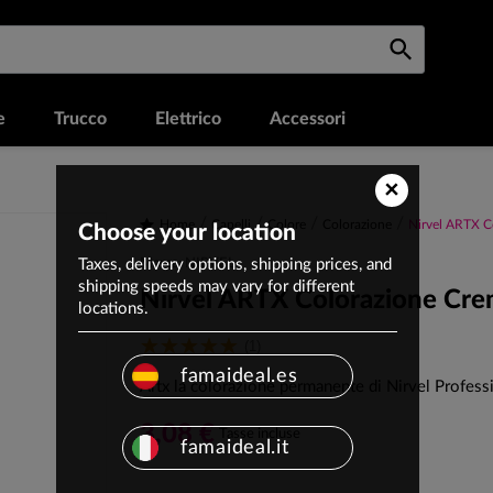
e
Trucco
Elettrico
Accessori
×
Home
Capelli
Colore
Colorazione
Nirvel ARTX C
Choose your location
Taxes, delivery options, shipping prices, and
Marca: NIRVEL
shipping speeds may vary for different
Nirvel ARTX Colorazione Cre
locations.
(1)
famaideal.es
Artx la colorazione permanente di Nirvel Profess
3,08 €
Tasse incluse
famaideal.it