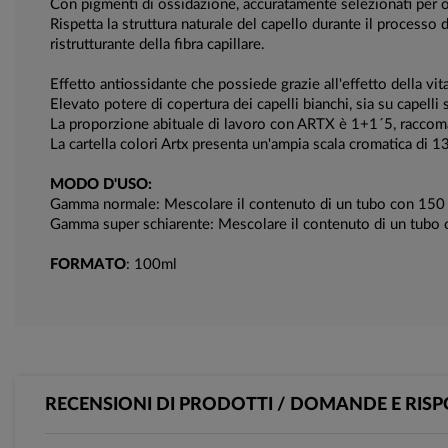
Con pigmenti di ossidazione, accuratamente selezionati per ot
Rispetta la struttura naturale del capello durante il processo
ristrutturante della fibra capillare.
Effetto antiossidante che possiede grazie all'effetto della vit
Elevato potere di copertura dei capelli bianchi, sia su capelli s
La proporzione abituale di lavoro con ARTX è 1+1´5, raccomand
La cartella colori Artx presenta un'ampia scala cromatica di 138
MODO D'USO:
Gamma normale: Mescolare il contenuto di un tubo con 150 
Gamma super schiarente: Mescolare il contenuto di un tubo 
FORMATO
: 100ml
RECENSIONI DI PRODOTTI / DOMANDE E RISP