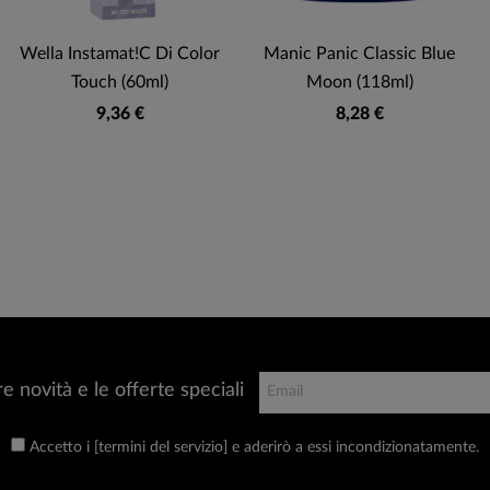
Wella Instamat!c Di Color
Manic Panic Classic Blue
Touch (60ml)
Moon (118ml)
9,36 €
8,28 €
re novità e le offerte speciali
Accetto i [termini del servizio] e aderirò a essi incondizionatamente.