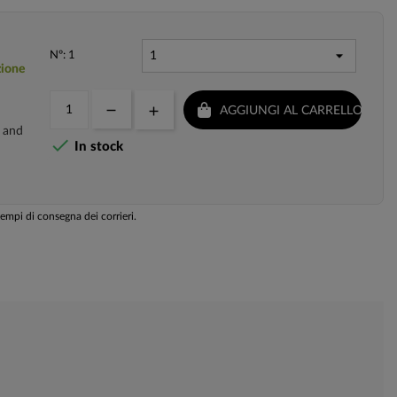
Nº: 1
zione
AGGIUNGI AL CARRELLO
 and

In stock
tempi di consegna dei corrieri.