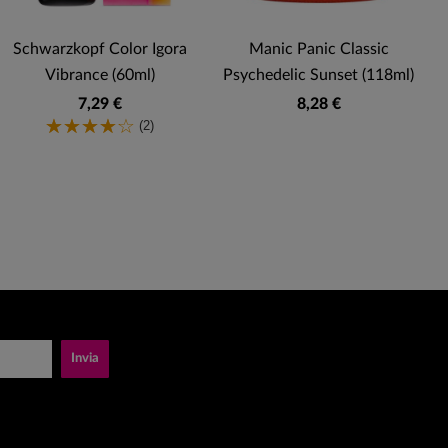
Schwarzkopf Color Igora
Manic Panic Classic
M
Vibrance (60ml)
Psychedelic Sunset (118ml)
7,29 €
8,28 €
(2)
Invia