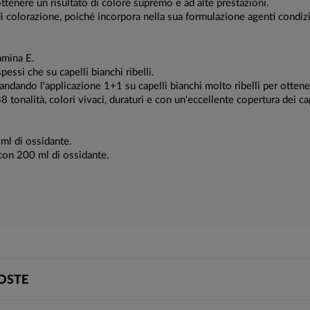
tenere un risultato di colore supremo e ad alte prestazioni.
 di colorazione, poiché incorpora nella sua formulazione agenti condiz
amina E.
pessi che su capelli bianchi ribelli.
ando l'applicazione 1+1 su capelli bianchi molto ribelli per ottener
 tonalità, colori vivaci, duraturi e con un'eccellente copertura dei cap
ml di ossidante.
con 200 ml di ossidante.
OSTE