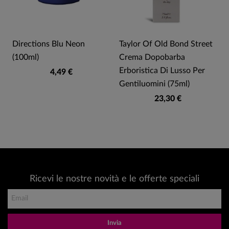
r
Directions Blu Neon
Taylor Of Old Bond Street
(100ml)
Crema Dopobarba
Erboristica Di Lusso Per
4,49 €
Gentiluomini (75ml)
23,30 €
Ricevi le nostre novità e le offerte speciali
Invia