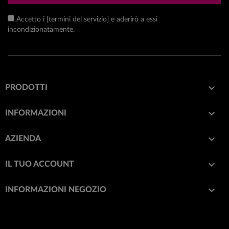
Accetto i [termini del servizio] e aderirò a essi
incondizionatamente.

PRODOTTI

INFORMAZIONI

AZIENDA

IL TUO ACCOUNT
keyboard_arrow_down
INFORMAZIONI NEGOZIO