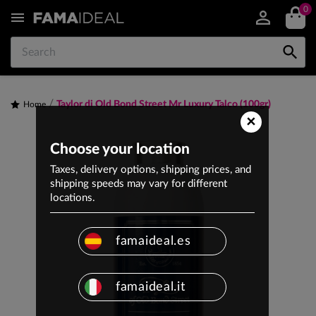
0


Taylor di Old Bond Street Mr Luxury Talco (100gr)
Home
×
Choose your location
Taxes, delivery options, shipping prices, and
shipping speeds may vary for different
locations.
famaideal.es
famaideal.it