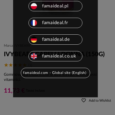
famaideal.pl
famaideal.fr
famaideal.de
Marca: IVYBEARS
IVYBEARS CAPELLI DONNA (150G)
famaideal.co.uk
(1)
famaideal.com - Global site (English)
Gommose alla frutta ricche di dosi elevate di complessi
vitaminici.
11,73 €
Tasse incluse
favorite_border
Add to Wishlist