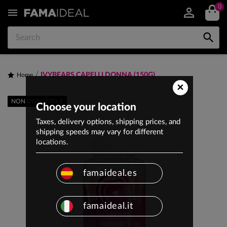
0


IVYBEARS CAPELLI DONNA (150G)
Home
×
NON DISPONIBILE
Choose your location
Taxes, delivery options, shipping prices, and
shipping speeds may vary for different
locations.
famaideal.es
famaideal.it