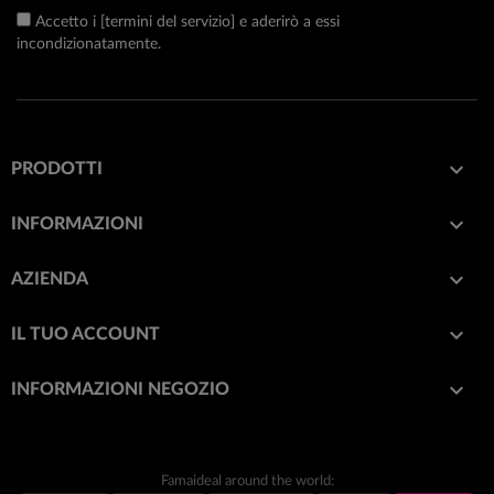
Accetto i [termini del servizio] e aderirò a essi
incondizionatamente.

PRODOTTI

INFORMAZIONI

AZIENDA

IL TUO ACCOUNT
keyboard_arrow_down
INFORMAZIONI NEGOZIO
Famaideal around the world: